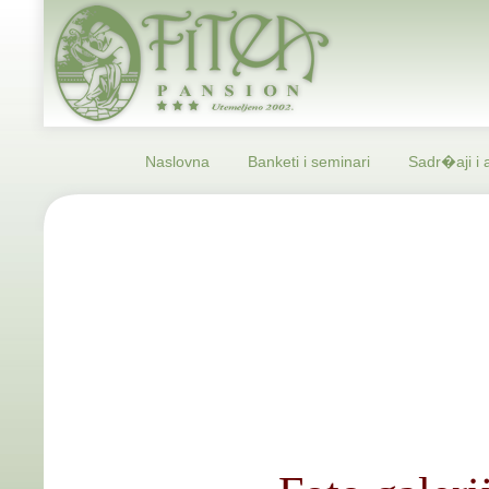
Naslovna
Banketi i seminari
Sadr�aji i a