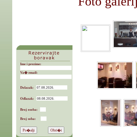
Foto galeri
Ime i prezime:
Va� email:
Dolazak:
Odlazak:
Broj osoba:
Broj soba: